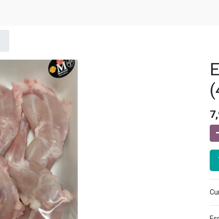
E
(
7
Cur
Esp