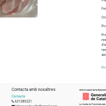
Fo
Cri
Pro
Pro
res
d'e
rav
ai
Pro
Contacta amb nosaltres
Contacte
621285221