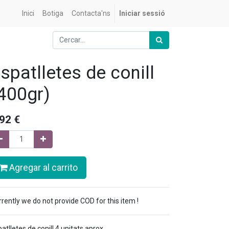
Inici
Botiga
Contacta'ns
Iniciar sessió
spatlletes de conill
400gr)
,92
€
Agregar al carrito
rently we do not provide COD for this item !
atlletes de conill 4 unitats aprox.