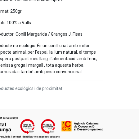
rmat: 250gr
ats 100% a Valls
ductor: Conill Margarida / Granges J. Fisas
ducte no ecològic. És un conill criat amb millor
pecte animal, per l'espai, la llum natural, el temps
spera postpart més llarg i l'alimentació: amb fenc,
enissa groga i margall , tota aquesta herba
xamorada i també amb pinso convencional
ductes ecològics i de proximitat