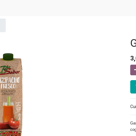
3
Cur
Gas
cog