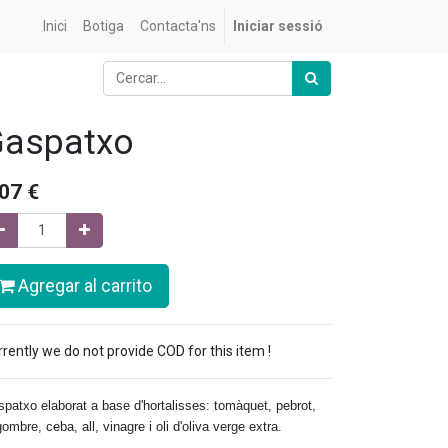
Inici
Botiga
Contacta'ns
Iniciar sessió
Gaspatxo
,07
€
Agregar al carrito
rently we do not provide COD for this item !
patxo elaborat a base d'hortalisses: tomàquet, pebrot,
ombre, ceba, all, vinagre i oli d'oliva verge extra.