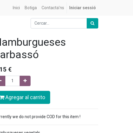
Inici
Botiga
Contacta'ns
Iniciar sessió
Hamburgueses
arbassó
,15
€
Agregar al carrito
rently we do not provide COD for this item !
mburgueses vegetals.