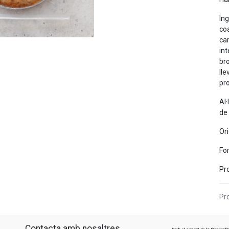
Ing
coa
car
int
bro
lle
pr
Al·
de
Ori
Fo
Pr
Pro
Contacta amb nosaltres