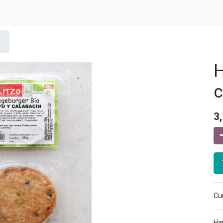
c
3
Cur
Ha