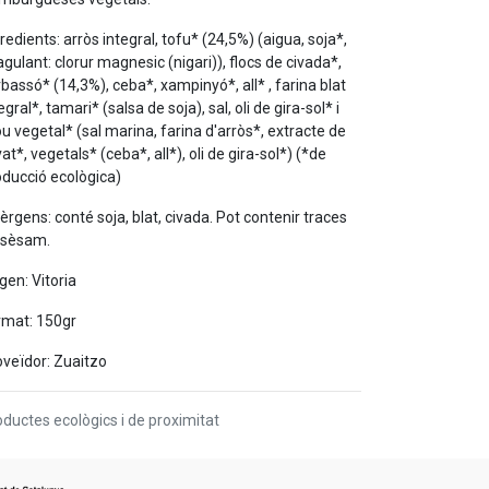
redients: arròs integral, tofu* (24,5%) (aigua, soja*,
gulant: clorur magnesic (nigari)), flocs de civada*,
bassó* (14,3%), ceba*, xampinyó*, all* , farina blat
egral*, tamari* (salsa de soja), sal, oli de gira-sol* i
u vegetal* (sal marina, farina d'arròs*, extracte de
vat*, vegetals* (ceba*, all*), oli de gira-sol*) (*de
oducció ecològica)
lèrgens: conté soja, blat, civada. Pot contenir traces
 sèsam.
gen: Vitoria
rmat: 150gr
oveïdor: Zuaitzo
ductes ecològics i de proximitat