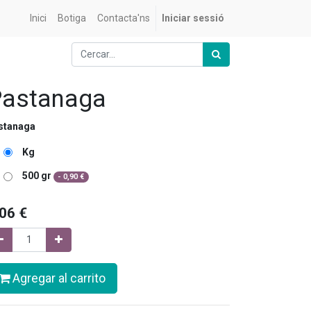
Inici
Botiga
Contacta'ns
Iniciar sessió
Pastanaga
stanaga
Kg
500 gr
-
0,90
€
,06
€
Agregar al carrito