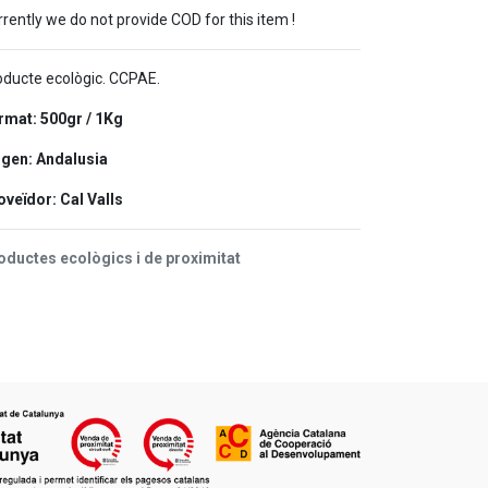
rently we do not provide COD for this item !
oducte ecològic. CCPAE.
rmat: 500gr / 1Kg
igen: Andalusia
oveïdor: Cal Valls
oductes ecològics i de proximitat