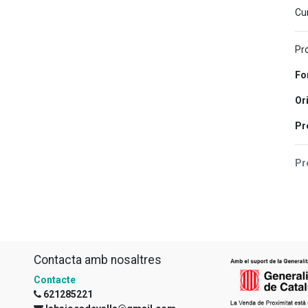
Cur
Pr
Fo
Or
Pr
Pr
Contacta amb nosaltres
Contacte
621285221