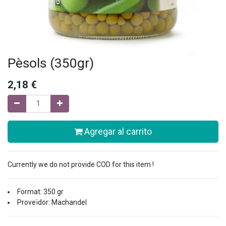
Pèsols (350gr)
2,18
€
Agregar al carrito
Currently we do not provide COD for this item !
Format: 350 gr
Proveïdor: Machandel