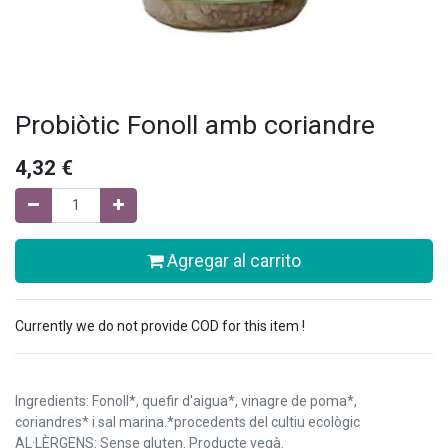
Probiòtic Fonoll amb coriandre
4,32
€
Agregar al carrito
Currently we do not provide COD for this item !
Ingredients: Fonoll*, quefir d'aigua*, vinagre de poma*,
coriandres* i sal marina.*procedents del cultiu ecològic
AL·LÈRGENS: Sense gluten. Producte vegà.