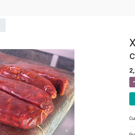
X
c
2
Cur
Pr