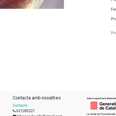
Fo
Pr
Pro
Contacta amb nosaltres
Contacte
621285221