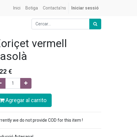
Inici
Botiga
Contacta'ns
Iniciar sessió
oriçet vermell
asolà
,22
€
Agregar al carrito
rently we do not provide COD for this item !
oducció Artesanal