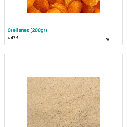
Orellanes (200gr)
4,47
€