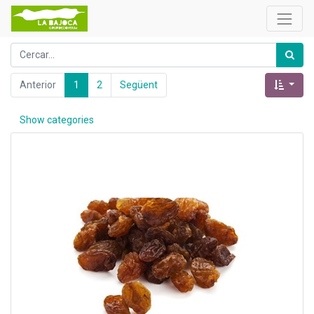
Anterior
1
2
Següent
Show categories