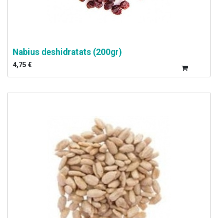
Nabius deshidratats (200gr)
4,75
€