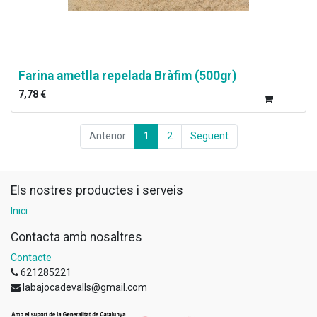
Farina ametlla repelada Bràfim (500gr)
7,78
€
Anterior
1
2
Següent
Els nostres productes i serveis
Inici
Contacta amb nosaltres
Contacte
621285221
labajocadevalls@gmail.com