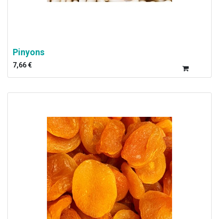
Pinyons
7,66
€