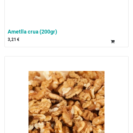
Ametlla crua (200gr)
3,21
€