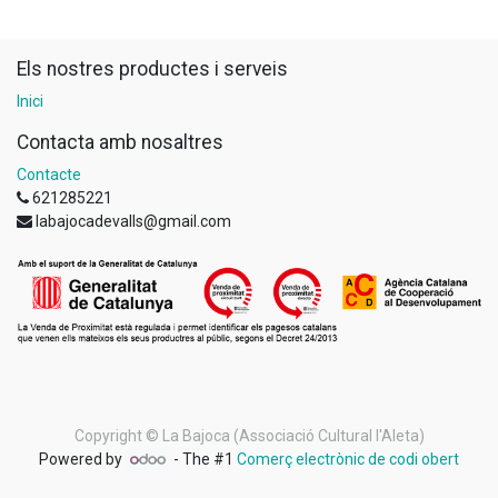
Els nostres productes i serveis
Inici
Contacta amb nosaltres
Contacte
621285221
labajocadevalls@gmail.com
Copyright ©
La Bajoca (Associació Cultural l'Aleta)
Powered by
- The #1
Comerç electrònic de codi obert